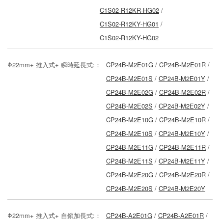
C1S02-R12KR-HG02
/
C1S02-R12KY-HG01
/
C1S02-R12KY-HG02
Φ22mm+ 推入式+ 瞬時延長式:：
CP24B-M2E01G
/
CP24B-M2E01R
/
CP24B-M2E01S
/
CP24B-M2E01Y
/
CP24B-M2E02G
/
CP24B-M2E02R
/
CP24B-M2E02S
/
CP24B-M2E02Y
/
CP24B-M2E10G
/
CP24B-M2E10R
/
CP24B-M2E10S
/
CP24B-M2E10Y
/
CP24B-M2E11G
/
CP24B-M2E11R
/
CP24B-M2E11S
/
CP24B-M2E11Y
/
CP24B-M2E20G
/
CP24B-M2E20R
/
CP24B-M2E20S
/
CP24B-M2E20Y
Φ22mm+ 推入式+ 自鎖加長式:：
CP24B-A2E01G
/
CP24B-A2E01R
/