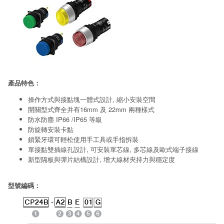
產品特色：
操作方式與接點塊一體式設計, 縮小安裝空間
開關型式齊全并有16mm 及 22mm 兩種樣式
防水防塵 IP66 /IP65 等級
防旋轉安裝卡點
鎖緊牙環可輕松使用手工具或手指拆裝
單接點雙插線孔設計, 可安裝單芯線, 多芯線及歐式端子接線
新型隔板與彈片結構設計, 增大線材夾持力與穩定度
型號編碼：