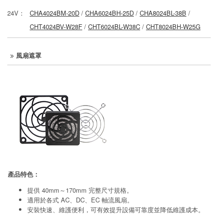
24V：
CHA4024BM-20D
/
CHA6024BH-25D
/
CHA8024BL-38B
/
CHT4024BV-W28F
/
CHT6024BL-W38C
/
CHT8024BH-W25G
風扇遮罩
產品特色：
提供 40mm～170mm 完整尺寸規格。
適用於各式 AC、DC、EC 軸流風扇。
安裝快速、維護便利，可有效提升設備可靠度並降低維護成本。