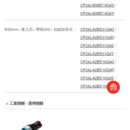
CP24L-M2BE10Q4S
/
CP24L-M2BE10Q4Y
Φ22mm+ 推入式+ 帶燈24V+ 自鎖加長式:：
CP24L-A2BE01Q4G
/
CP24L-A2BE01Q4R
/
CP24L-A2BE01Q4S
/
CP24L-A2BE01Q4Y
/
CP24L-A2BE10Q4G
/
CP24L-A2BE10Q4R
/
CP24L-A2BE10Q4S
/
CP24L-A2BE10Q4Y
工業開關 - 選擇開關