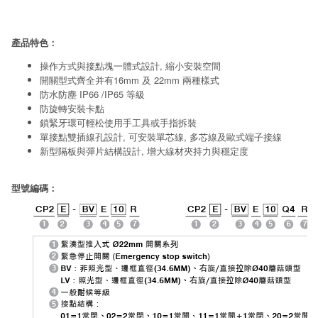
產品特色：
操作方式與接點塊一體式設計, 縮小安裝空間
開關型式齊全并有16mm 及 22mm 兩種樣式
防水防塵 IP66 /IP65 等級
防旋轉安裝卡點
鎖緊牙環可輕松使用手工具或手指拆裝
單接點雙插線孔設計, 可安裝單芯線, 多芯線及歐式端子接線
新型隔板與彈片結構設計, 增大線材夾持力與穩定度
型號編碼：