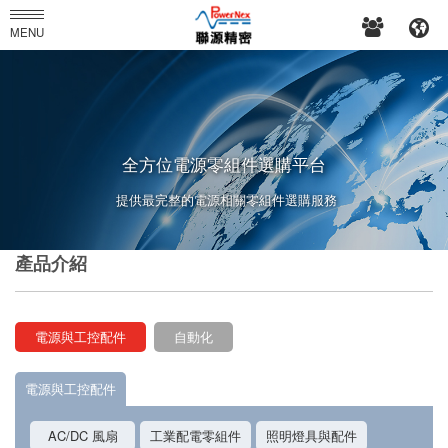
PowerNex
MENU
Enterprises
Co.,
Ltd.
全方位電源零組件選購平台
提供最完整的電源相關零組件選購服務
產品介紹
電源與工控配件
自動化
電源與工控配件
AC/DC 風扇
工業配電零組件
照明燈具與配件