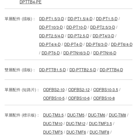
DPTTB4-PE
單層配件 (擋板)：
DD-PT1.5/3-D
/
DD-PT1.5/4-D
/
DD-PT1.5-D
/
DD-PT10/3-D
/
DD-PT10-D
/
DD-PT2.5/3-D
/
DD-PT2.5/4-D
/
DD-PT2.5-D
/
DD-PT4/3-D
/
DD-PT4/4-D
/
DD-PT4-D
/
DD-PT6/3-D
/
DD-PT6/4-D
/
DD-PT6-D
/
DD-PTN16/3-D
/
DD-PTN16-D
雙層配件 (擋板)：
DD-PTTB1.5-D
/
DD-PTTB2.5-D
/
DD-PTTB4-D
單層配件 (短路片)：
ODFBS2-10
/
ODFBS2-12
/
ODFBS10-3.5
/
ODFBS10-5
/
ODFBS10-6
/
ODFBS10-8
單層配件 (標示板)：
DUC-TM3.5
/
DUC-TM5
/
DUC-TM6
/
DUC-TM8
/
DUC-TM10
/
DUC-TM12
/
DUC-TMF3.5
/
DUC-TMF5
/
DUC-TMF6
/
DUC-TMF8
/